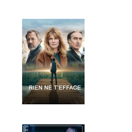
Accueil
Actualités
Projets Tournés En P-A
Proposez Vos Services
Vous Avez Un Projet De
Tournage ?