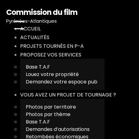
Commission du film
Pyrénées-Atlantiques
ACCUEIL
ACTUALITÉS
PROJETS TOURNÉS EN P-A
PROPOSEZ VOS SERVICES
A
Base T.A.F
A
Louez votre propriété
Demandez votre espace pub
P
VOUS AVEZ UN PROJET DE TOURNAGE ?
P
Photos par territoire
Photos par thème
V
Base T.A.F
Demandes d’autorisations
T
Retombées économiques