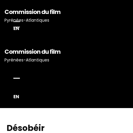
Commission du film
Pyrénées-Atlantiques
EN
Accueil
Commission du film
Pyrénées-Atlantiques
Actualités
Projets Tournés En P-A
Proposez Vos Services
Vous Avez Un Projet De
EN
Tournage ?
Désobéir