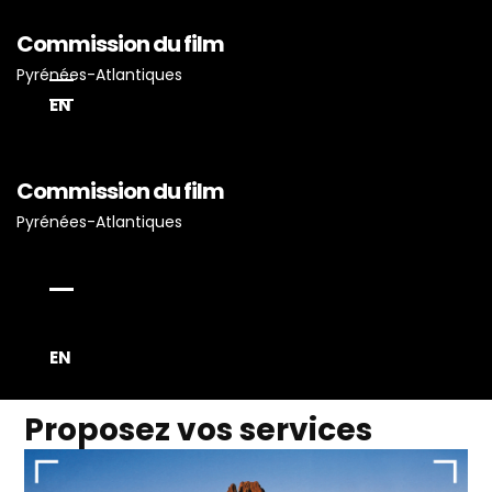
Commission du film
Pyrénées-Atlantiques
EN
Commission du film
Pyrénées-Atlantiques
Accueil
Actualités
EN
Projets Tournés En P-A
Proposez Vos Services
Proposez vos services
Vous Avez Un Projet De
Tournage ?