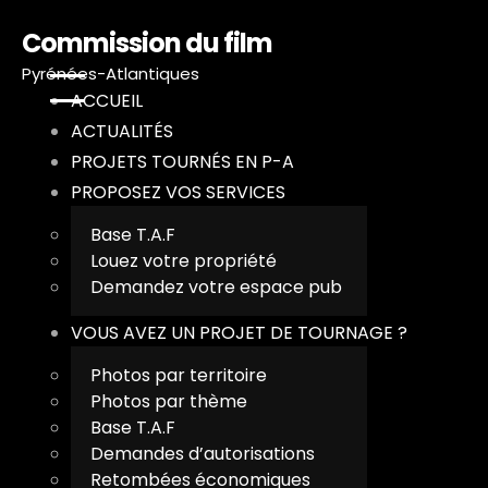
Commission du film
Pyrénées-Atlantiques
ACCUEIL
ACTUALITÉS
PROJETS TOURNÉS EN P-A
A
PROPOSEZ VOS SERVICES
Base T.A.F
A
Louez votre propriété
Demandez votre espace pub
P
VOUS AVEZ UN PROJET DE TOURNAGE ?
P
Photos par territoire
Photos par thème
V
Base T.A.F
Demandes d’autorisations
T
Retombées économiques