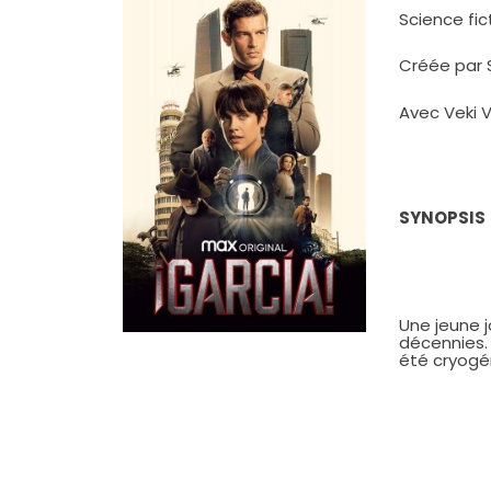
Science fict
Créée par 
Avec Veki Ve
SYNOPSIS
Une jeune j
décennies. 
été cryogé