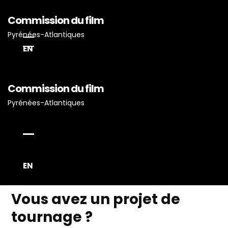
Commission du film
Pyrénées-Atlantiques
EN
Commission du film
Pyrénées-Atlantiques
Accueil
Actualités
EN
Projets Tournés En P-A
Vous avez un projet de
Proposez Vos Services
Vous Avez Un Projet De
tournage ?
Tournage ?