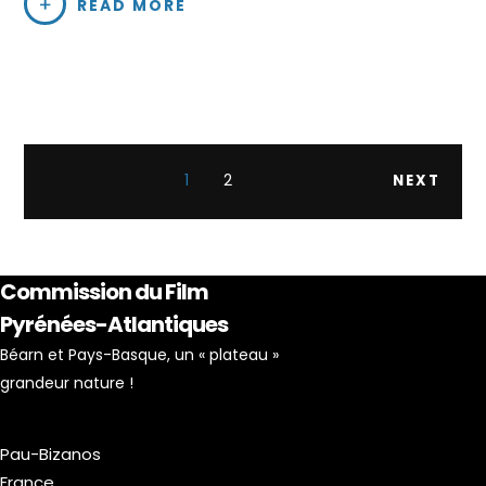
READ MORE
Pagination des
PAGE
1
PAGE
2
NEXT
publications
Commission du Film
Pyrénées-Atlantiques
Béarn et Pays-Basque, un « plateau »
grandeur nature !
Pau-Bizanos
France