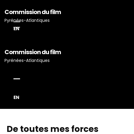
Commission du film
Pyrénées-Atlantiques
EN
Accueil
Commission du film
Actualités
Pyrénées-Atlantiques
Projets Tournés En P-A
Proposez Vos Services
Vous Avez Un Projet De
EN
Tournage ?
De toutes mes forces