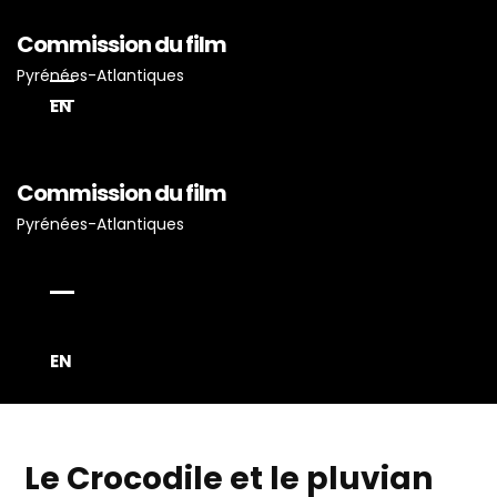
Commission du film
Pyrénées-Atlantiques
EN
Commission du film
Accueil
Pyrénées-Atlantiques
Actualités
Projets Tournés En P-A
Proposez Vos Services
Vous Avez Un Projet De
EN
Tournage ?
Le Crocodile et le pluvian