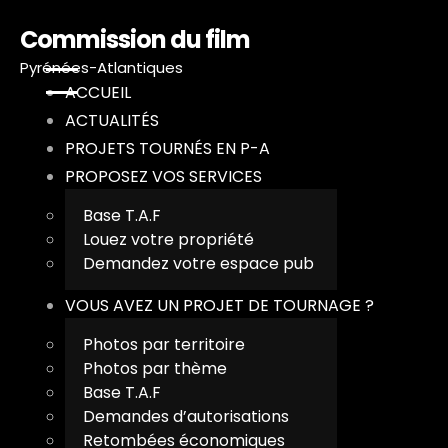
Commission du film
Pyrénées-Atlantiques
ACCUEIL
ACTUALITÉS
PROJETS TOURNÉS EN P-A
PROPOSEZ VOS SERVICES
A
Base T.A.F
A
Louez votre propriété
Demandez votre espace pub
P
VOUS AVEZ UN PROJET DE TOURNAGE ?
P
Photos par territoire
Photos par thème
V
Base T.A.F
Demandes d’autorisations
T
Retombées économiques