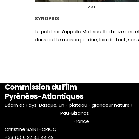
2011
SYNOPSIS
Le petit roi s’appelle Mathieu. Il a treize an
dans cette maison perdue, loin de tout, sans 
Commission du Film
Pyrénées-Atlantiques
Béarn et Pays-Basque, un « plateau » grandeur nature !
Pau-Bizanos
France
Christine SAINT-CRICQ
+33 (0) 6 22 34 44 49