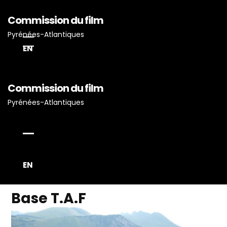
Commission du film
Pyrénées-Atlantiques
EN
Commission du film
Accueil
Pyrénées-Atlantiques
Actualités
Projets Tournés En P-A
Proposez Vos Services
Vous Avez Un Projet De
EN
Tournage ?
Base T.A.F