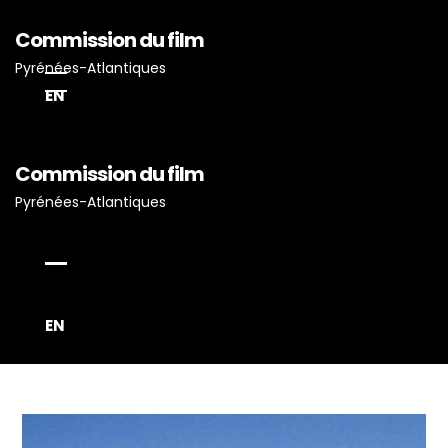
Commission du film
Pyrénées-Atlantiques
EN
Commission du film
Accueil
Pyrénées-Atlantiques
Actualités
Projets Tournés En P-A
Proposez Vos Services
Vous Avez Un Projet De
EN
Tournage ?