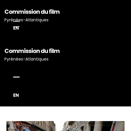
Commission du film
Pyrénées-Atlantiques
EN
Commission du film
Accueil
Pyrénées-Atlantiques
Actualités
Projets Tournés En P-A
Proposez Vos Services
Vous Avez Un Projet De
EN
Tournage ?