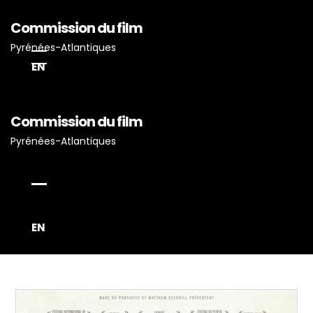
Commission du film
Pyrénées-Atlantiques
EN
Commission du film
Pyrénées-Atlantiques
Accueil
Actualités
Projets Tournés En P-A
Proposez Vos Services
EN
Vous Avez Un Projet De
Tournage ?