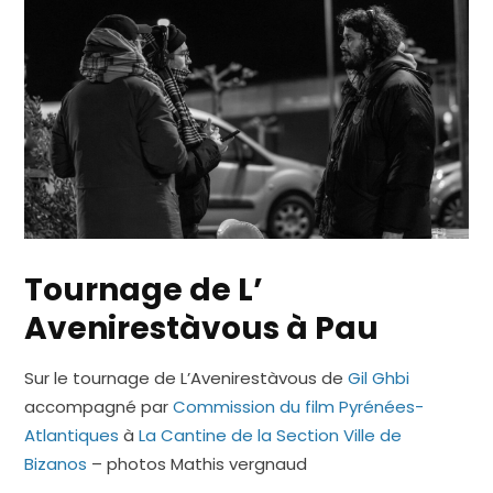
Tournage de L’
Avenirestàvous à Pau
Sur le tournage de L’Avenirestàvous de
Gil Ghbi
accompagné par
Commission du film Pyrénées-
Atlantiques
à
La Cantine de la Section
Ville de
Bizanos
– photos Mathis vergnaud