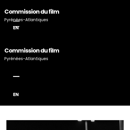
Commission du film
Pyrénées-Atlantiques
EN
Commission du film
Pyrénées-Atlantiques
Accueil
Actualités
Projets Tournés En P-A
EN
Proposez Vos Services
Vous Avez Un Projet De
Tournage ?