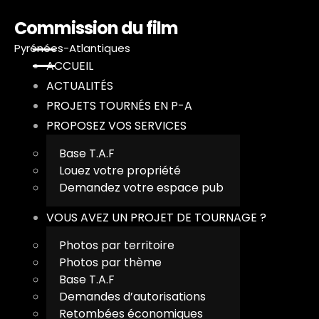
Commission du film
Pyrénées-Atlantiques
ACCUEIL
ACTUALITÉS
PROJETS TOURNÉS EN P-A
PROPOSEZ VOS SERVICES
A
Base T.A.F
Louez votre propriété
A
Demandez votre espace pub
P
VOUS AVEZ UN PROJET DE TOURNAGE ?
Photos par territoire
P
Photos par thème
Base T.A.F
V
Demandes d’autorisations
Retombées économiques