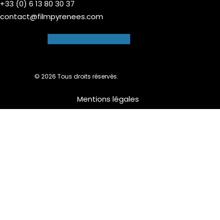
+33 (0) 6 13 80 30 37
contact@filmpyrenees.com
Facebook-f
Instagram
© 2026 Tous droits réservés.
Mentions légales
Nous utilisons des cookies pour vous garantir la meilleure
expérience sur notre site web. Si vous continuez à utiliser ce
site, nous supposerons que vous en êtes satisfait.