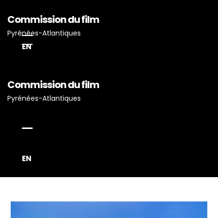
Commission du film
Pyrénées-Atlantiques
EN
Commission du film
Pyrénées-Atlantiques
Accueil
Actualités
Projets Tournés En P-A
Proposez Vos Services
EN
Vous Avez Un Projet De
Tournage ?