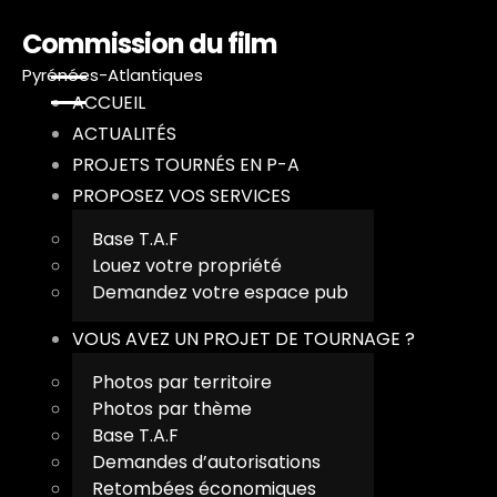
Commission du film
Pyrénées-Atlantiques
ACCUEIL
ACTUALITÉS
PROJETS TOURNÉS EN P-A
PROPOSEZ VOS SERVICES
A
Base T.A.F
A
Louez votre propriété
Demandez votre espace pub
P
VOUS AVEZ UN PROJET DE TOURNAGE ?
P
Photos par territoire
Photos par thème
V
Base T.A.F
Demandes d’autorisations
T
Retombées économiques