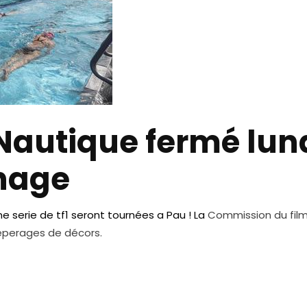
Nautique fermé lundi
nage
 serie de tf1 seront tournées a Pau ! La
Commission du film
reperages de décors.