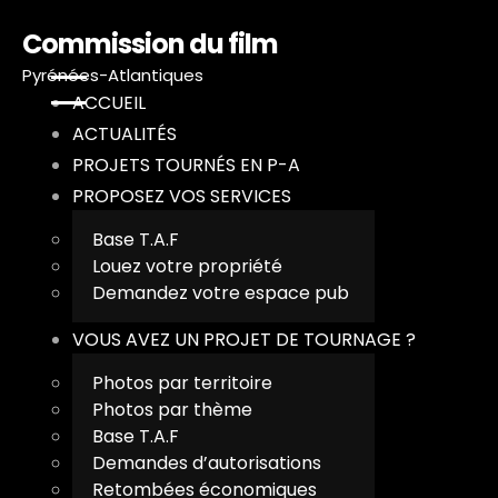
Commission du film
Pyrénées-Atlantiques
ACCUEIL
ACTUALITÉS
PROJETS TOURNÉS EN P-A
A
PROPOSEZ VOS SERVICES
Base T.A.F
A
Louez votre propriété
Demandez votre espace pub
P
VOUS AVEZ UN PROJET DE TOURNAGE ?
P
Photos par territoire
Photos par thème
V
Base T.A.F
T
Demandes d’autorisations
Retombées économiques