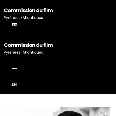
Commission du film
Pyrénées-Atlantiques
EN
Commission du film
Pyrénées-Atlantiques
Accueil
Actualités
Projets Tournés En P-A
Proposez Vos Services
EN
Vous Avez Un Projet De
Tournage ?