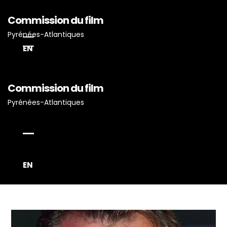
Commission du film
Pyrénées-Atlantiques
EN
Commission du film
Pyrénées-Atlantiques
Accueil
Actualités
Projets Tournés En P-A
Proposez Vos Services
EN
Vous Avez Un Projet De
Tournage ?