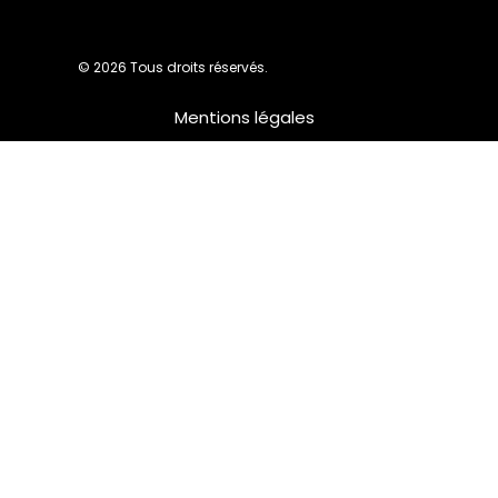
© 2026 Tous droits réservés.
Mentions légales
Nous utilisons des cookies pour vous garantir la meilleure
expérience sur notre site web. Si vous continuez à utiliser ce
site, nous supposerons que vous en êtes satisfait.
Ok