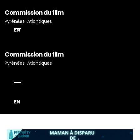
Commission du film
Pyrénées-Atlantiques
EN
Commission du film
Accueil
Pyrénées-Atlantiques
Actualités
Projets Tournés En P-A
Proposez Vos Services
Vous Avez Un Projet De
EN
Tournage ?