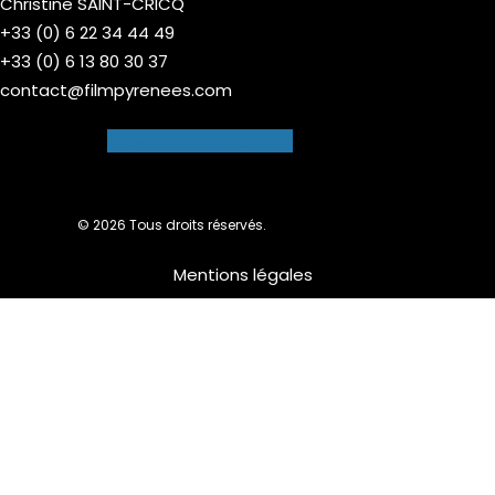
Christine SAINT-CRICQ
+33 (0) 6 22 34 44 49
+33 (0) 6 13 80 30 37
contact@filmpyrenees.com
Facebook-f
Instagram
© 2026 Tous droits réservés.
Mentions légales
Nous utilisons des cookies pour vous garantir la meilleure
expérience sur notre site web. Si vous continuez à utiliser ce