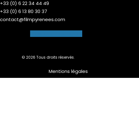
+33 (0) 6 22 34 44 49
+33 (0) 6 13 80 30 37
contact@filmpyrenees.com
Facebook-f
Instagram
© 2026 Tous droits réservés.
Mentions légales
Nous utilisons des cookies pour vous garantir la meilleure
expérience sur notre site web. Si vous continuez à utiliser ce