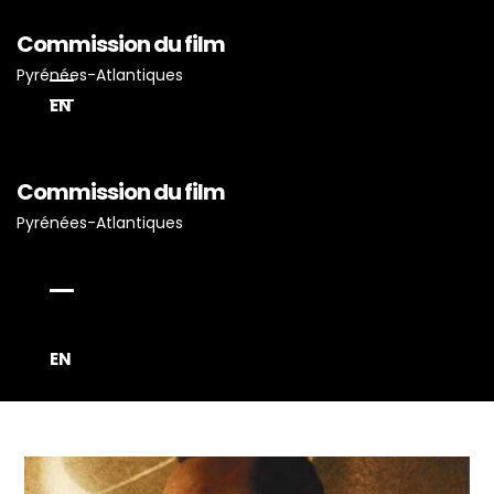
Commission du film
Pyrénées-Atlantiques
EN
Commission du film
Accueil
Pyrénées-Atlantiques
Actualités
Projets Tournés En P-A
Proposez Vos Services
Vous Avez Un Projet De
EN
Tournage ?