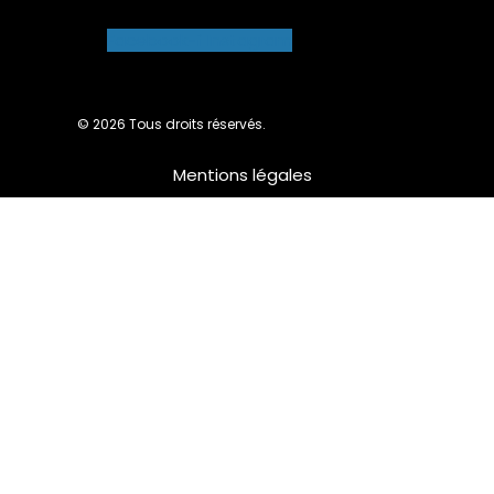
Facebook-f
Instagram
© 2026 Tous droits réservés.
Mentions légales
Nous utilisons des cookies pour vous garantir la meilleure
expérience sur notre site web. Si vous continuez à utiliser ce
site, nous supposerons que vous en êtes satisfait.
Ok