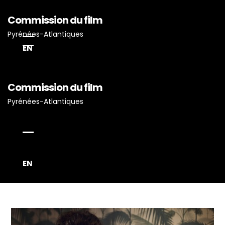
Commission du film
Pyrénées-Atlantiques
EN
Accueil
Commission du film
Actualités
Pyrénées-Atlantiques
Projets Tournés En P-A
Proposez Vos Services
Vous Avez Un Projet De
Tournage ?
EN