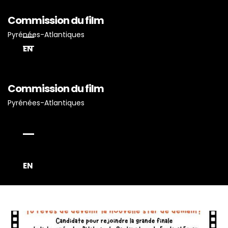
Commission du film
Pyrénées-Atlantiques
EN
Commission du film
Pyrénées-Atlantiques
Accueil
Actualités
Projets Tournés En P-A
EN
Proposez Vos Services
Vous Avez Un Projet De
Tournage ?