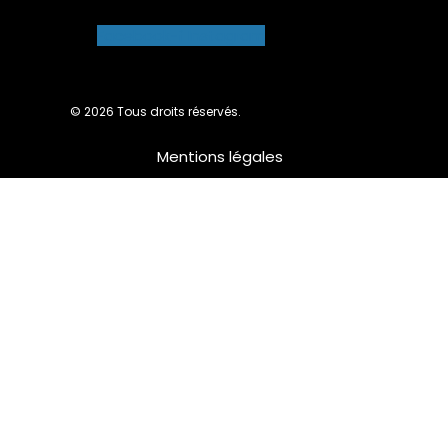
Facebook-f
Instagram
© 2026 Tous droits réservés.
Mentions légales
Nous utilisons des cookies pour vous garantir la meilleure
expérience sur notre site web. Si vous continuez à utiliser ce
site, nous supposerons que vous en êtes satisfait.
Ok