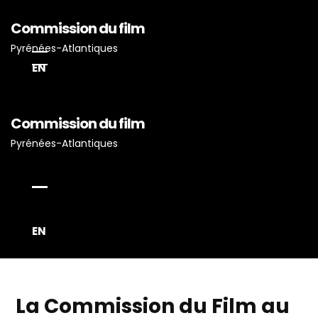
Commission du film
Pyrénées-Atlantiques
EN
Commission du film
Accueil
Pyrénées-Atlantiques
Actualités
Projets Tournés En P-A
Proposez Vos Services
Vous Avez Un Projet De
EN
Tournage ?
La Commission du Film au