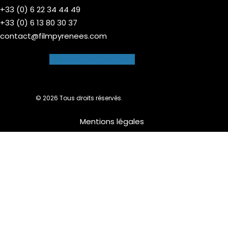
+33 (0) 6 22 34 44 49
+33 (0) 6 13 80 30 37
contact@filmpyrenees.com
Facebook-f
Instagram
© 2026 Tous droits réservés.
Mentions légales
Nous utilisons des cookies pour vous garantir la meilleure
expérience sur notre site web. Si vous continuez à utiliser ce