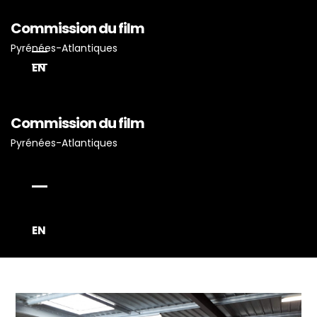
Commission du film
Pyrénées-Atlantiques
EN
Commission du film
Accueil
Pyrénées-Atlantiques
Actualités
Projets Tournés En P-A
Proposez Vos Services
Vous Avez Un Projet De
EN
Tournage ?