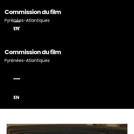
Commission du film
Pyrénées-Atlantiques
EN
Accueil
Commission du film
Actualités
Pyrénées-Atlantiques
Projets Tournés En P-A
Proposez Vos Services
Vous Avez Un Projet De
Tournage ?
EN