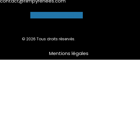
contact@filmpyrenees.com
Facebook-f
Instagram
© 2026 Tous droits réservés.
Mentions légales
Nous utilisons des cookies pour vous garantir la meilleure
expérience sur notre site web. Si vous continuez à utiliser ce
site, nous supposerons que vous en êtes satisfait.
Ok