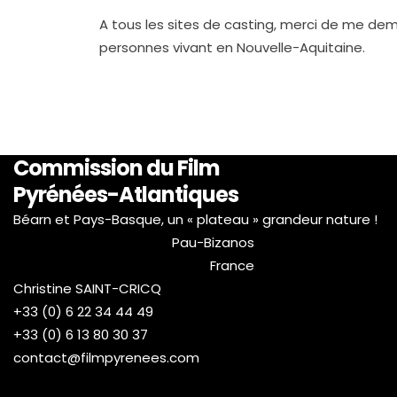
A tous les sites de casting, merci de me dem
personnes vivant en Nouvelle-Aquitaine.
Commission du Film
Pyrénées-Atlantiques
Béarn et Pays-Basque, un « plateau » grandeur nature !
Pau-Bizanos
France
Christine SAINT-CRICQ
+33 (0) 6 22 34 44 49
+33 (0) 6 13 80 30 37
contact@filmpyrenees.com