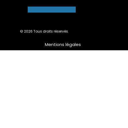
Facebook-f
Instagram
© 2026 Tous droits réservés.
Mentions légales
Nous utilisons des cookies pour vous garantir la meilleure
expérience sur notre site web. Si vous continuez à utiliser ce
site, nous supposerons que vous en êtes satisfait.