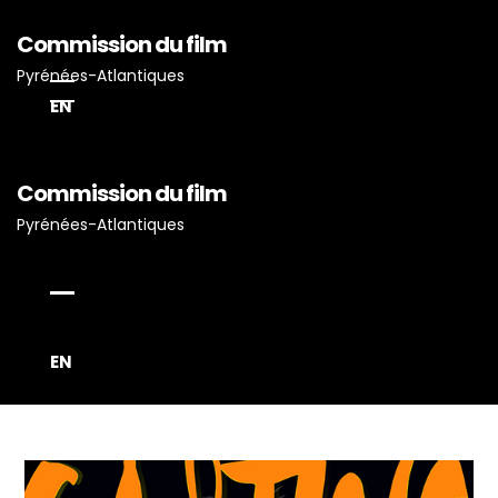
Commission du film
Pyrénées-Atlantiques
EN
Commission du film
Pyrénées-Atlantiques
Accueil
Actualités
Projets Tournés En P-A
Proposez Vos Services
EN
Vous Avez Un Projet De
Tournage ?