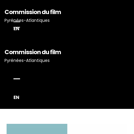
Commission du film
Pyrénées-Atlantiques
EN
Commission du film
Pyrénées-Atlantiques
Accueil
Actualités
Projets Tournés En P-A
EN
Proposez Vos Services
Vous Avez Un Projet De
Tournage ?