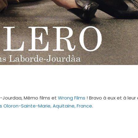
de-Jourdaa, Mémo films et
Wrong Films
! Bravo à eux et à le
s
Oloron-Sainte-Marie, Aquitaine, France
.