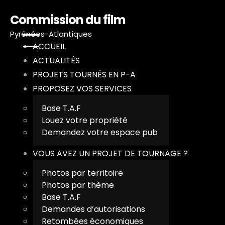
Commission du film
Pyrénées-Atlantiques
ACCUEIL
ACTUALITÉS
PROJETS TOURNÉS EN P-A
PROPOSEZ VOS SERVICES
A
Base T.A.F
Louez votre propriété
A
Demandez votre espace pub
P
VOUS AVEZ UN PROJET DE TOURNAGE ?
Photos par territoire
P
Photos par thème
Base T.A.F
V
Demandes d’autorisations
Retombées économiques