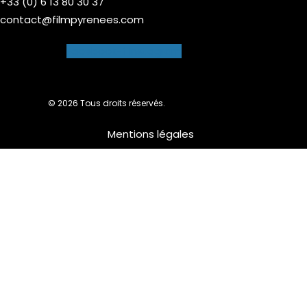
+33 (0) 6 13 80 30 37
contact@filmpyrenees.com
Facebook-f
Instagram
© 2026 Tous droits réservés.
Mentions légales
Nous utilisons des cookies pour vous garantir la meilleure
expérience sur notre site web. Si vous continuez à utiliser ce
site, nous supposerons que vous en êtes satisfait.