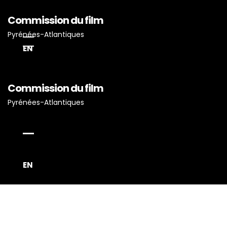
Commission du film
Pyrénées-Atlantiques
EN
Accueil
Commission du film
Actualités
Pyrénées-Atlantiques
Projets Tournés En P-A
Proposez Vos Services
Vous Avez Un Projet De
Tournage ?
EN