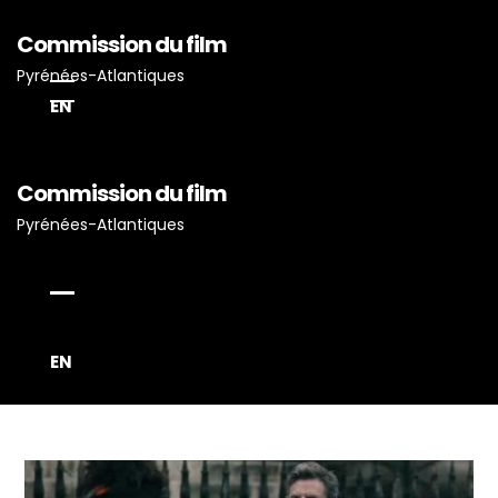
Commission du film
Pyrénées-Atlantiques
EN
Accueil
Commission du film
Actualités
Pyrénées-Atlantiques
Projets Tournés En P-A
Proposez Vos Services
Vous Avez Un Projet De
Tournage ?
EN