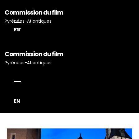
Commission du film
Pyrénées-Atlantiques
EN
Commission du film
Accueil
Pyrénées-Atlantiques
Actualités
Projets Tournés En P-A
Proposez Vos Services
Vous Avez Un Projet De
EN
Tournage ?