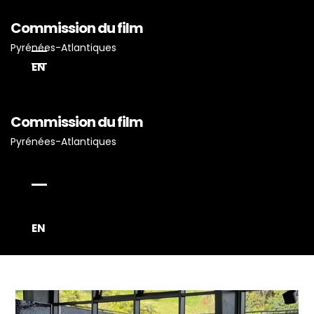
Commission du film
Pyrénées-Atlantiques
EN
Commission du film
Accueil
Pyrénées-Atlantiques
Actualités
Projets Tournés En P-A
Proposez Vos Services
Vous Avez Un Projet De
EN
Tournage ?