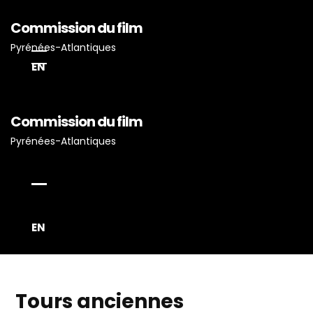
Commission du film
Pyrénées-Atlantiques
EN
Commission du film
Pyrénées-Atlantiques
Accueil
Actualités
Projets Tournés En P-A
EN
Proposez Vos Services
Vous Avez Un Projet De
Tournage ?
Tours anciennes