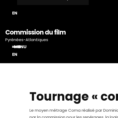
EN
Commission du film
Pyrénées-Atlantiques
MENU
EN
Tournage « co
Le moyen métrage Coma réalisé par Dominique
par la commission pour les repérages, la logi