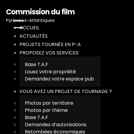
Commission du film
Pyrénées-Atlantiques
ACCUEIL
ACTUALITÉS
A
PROJETS TOURNÉS EN P-A
PROPOSEZ VOS SERVICES
A
Base T.A.F
Louez votre propriété
P
Demandez votre espace pub
P
VOUS AVEZ UN PROJET DE TOURNAGE ?
Photos par territoire
V
Photos par thème
Base T.A.F
T
Demandes d’autorisations
Retombées économiques