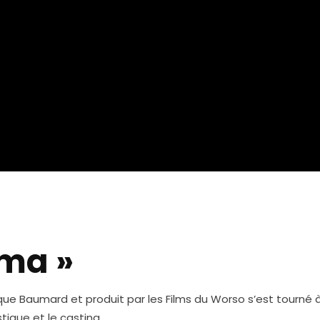
ma »
 Baumard et produit par les Films du Worso s’est tourné à
stique et le casting