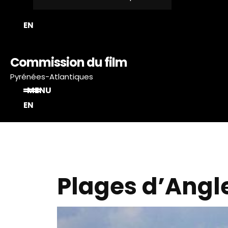
P
EN
V
Commission du film
T
Pyrénées-Atlantiques
MENU
EN
Plages d’Angl