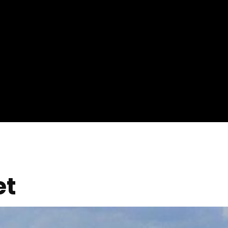
roposez Vos Services
ous Avez Un Projet De
ournage ?
et