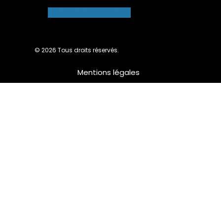
Facebook-f
Instagram
© 2026 Tous droits réservés.
Mentions légales
Nous utilisons des cookies pour vous garantir la meilleure
expérience sur notre site web. Si vous continuez à utiliser ce
site, nous supposerons que vous en êtes satisfait.