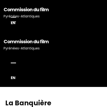
Commission du film
Pyrénées-Atlantiques
EN
Commission du film
Accueil
Pyrénées-Atlantiques
Actualités
Projets Tournés En P-A
Proposez Vos Services
Vous Avez Un Projet De
EN
Tournage ?
La Banquière