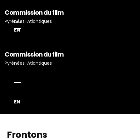
Commission du film
Pyrénées-Atlantiques
EN
Commission du film
Pyrénées-Atlantiques
Accueil
Actualités
Projets Tournés En P-A
EN
Proposez Vos Services
Vous Avez Un Projet De
Tournage ?
Frontons