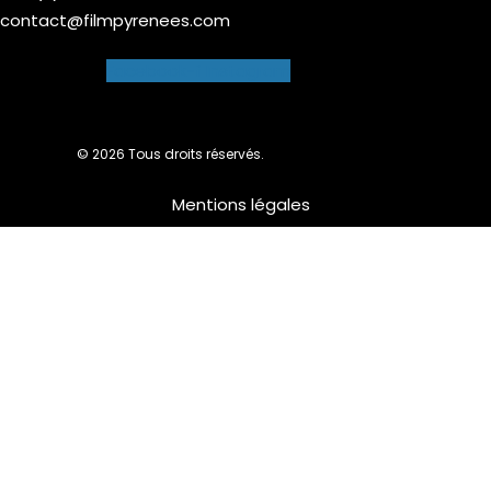
contact@filmpyrenees.com
Facebook-f
Instagram
© 2026 Tous droits réservés.
Mentions légales
Nous utilisons des cookies pour vous garantir la meilleure
expérience sur notre site web. Si vous continuez à utiliser ce