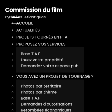
Commission du film
Pyrénées-Atlantiques
ACCUEIL
ACTUALITÉS
PROJETS TOURNÉS EN P-A
PROPOSEZ VOS SERVICES
Base T.A.F
A
Louez votre propriété
Demandez votre espace pub
A
VOUS AVEZ UN PROJET DE TOURNAGE ?
P
Photos par territoire
Photos par thème
P
Base T.A.F
Demandes d’autorisations
V
Retombées économiques