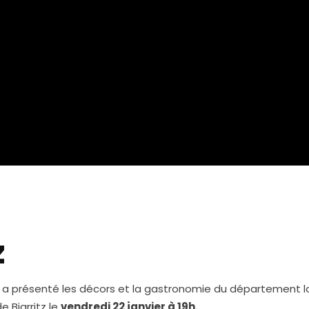
z
 a présenté les décors et la gastronomie du département l
e Biarritz le
vendredi 22 janvier à 19h.