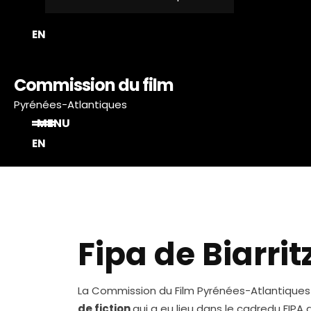
EN
Commission du film
Pyrénées-Atlantiques
MENU
EN
Fipa de Biarrit
La Commission du Film Pyrénées-Atlantiques
de fiction
qui a eu lieu dans le cadredu FIPA d