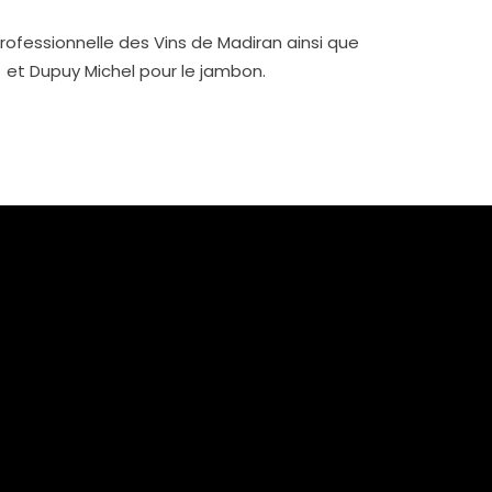
professionnelle des Vins de Madiran ainsi que
a) et Dupuy Michel pour le jambon.