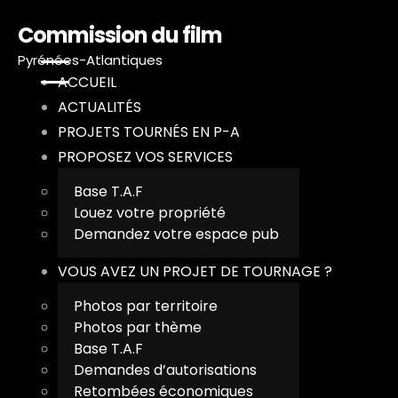
Commission du film
Pyrénées-Atlantiques
ACCUEIL
ACTUALITÉS
PROJETS TOURNÉS EN P-A
A
PROPOSEZ VOS SERVICES
A
Base T.A.F
Louez votre propriété
P
Demandez votre espace pub
P
VOUS AVEZ UN PROJET DE TOURNAGE ?
Photos par territoire
V
Photos par thème
Base T.A.F
T
Demandes d’autorisations
Retombées économiques