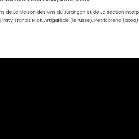
ins de La Maison des vins du Jurançon et de La section inter
u Iraty, Francis Miot, Artigarède (le russe), Petricorena (axo