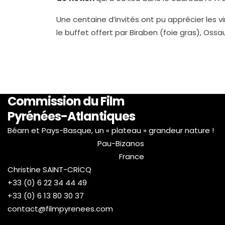
Une centaine d’invités ont pu apprécier les v
le buffet offert par Biraben (foie gras), Ossa
Commission du Film
Pyrénées-Atlantiques
Béarn et Pays-Basque, un « plateau » grandeur nature !
Pau-Bizanos
France
Christine SAINT-CRICQ
+33 (0) 6 22 34 44 49
+33 (0) 6 13 80 30 37
contact@filmpyrenees.com