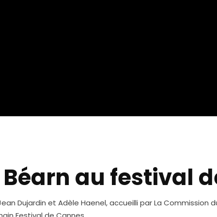
 Béarn au festival 
 Jean Dujardin et Adèle Haenel, accueilli par La Commission 
hain Festival de Cannes.