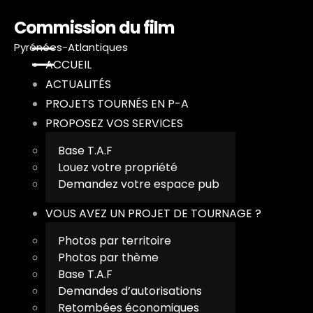
Commission du film
Pyrénées-Atlantiques
ACCUEIL
ACTUALITÉS
PROJETS TOURNÉS EN P-A
A
PROPOSEZ VOS SERVICES
A
Base T.A.F
Louez votre propriété
P
Demandez votre espace pub
P
VOUS AVEZ UN PROJET DE TOURNAGE ?
Photos par territoire
V
Photos par thème
Base T.A.F
T
Demandes d’autorisations
Retombées économiques