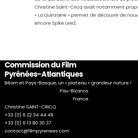
Christine Saint-Cricq avait notamment propos
« La Quinzaine » permet de découvrir de nou
encore Spike Lee2.
Commission du Film
Pyrénées-Atlantiques
Béarn et Pays-Basque, un « plateau » grandeur nature !
Pau-Bizanos
France
Christine SAINT-CRICQ
+33 (0) 6 22 34 44 49
+33 (0) 6 13 80 30 37
contact@filmpyrenees.com