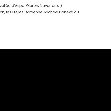
allée d’Aspe, Oloron, Navarrenx…)
h, les Frères Dardenne, Michael Haneke ou