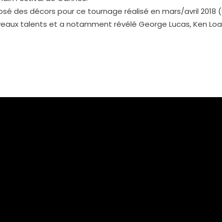
é des décors pour ce tournage réalisé en mars/avril 2018 (v
veaux talents et a notamment révélé George Lucas, Ken Loac