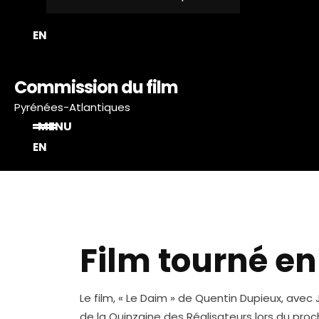
EN
Commission du film
Pyrénées-Atlantiques
MENU
EN
Film tourné en
Le film, « Le Daim » de Quentin Dupieux, avec
de la Quinzaine des Réalisateurs lors du proc