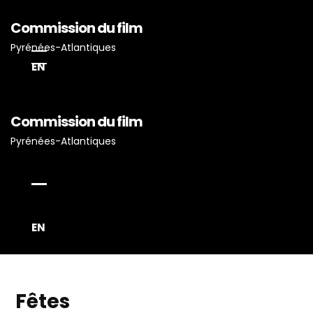
Commission du film
Pyrénées-Atlantiques
EN
Accueil
Commission du film
Actualités
Pyrénées-Atlantiques
Projets Tournés En P-A
Proposez Vos Services
Vous Avez Un Projet De
Tournage ?
EN
Fêtes