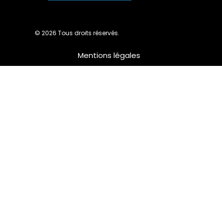
© 2026 Tous droits réservés.
Mentions légales
Nous utilisons des cookies pour vous garantir la meilleure
expérience sur notre site web. Si vous continuez à utiliser ce
site, nous supposerons que vous en êtes satisfait.
Ok