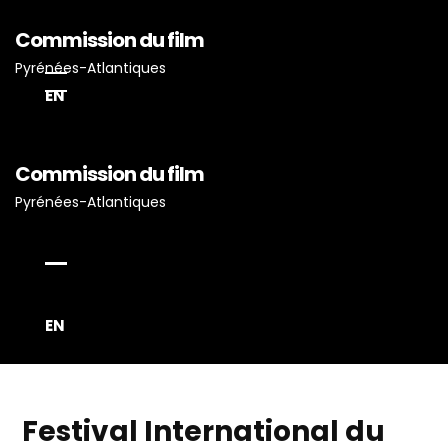
Commission du film
Pyrénées-Atlantiques
EN
Commission du film
Pyrénées-Atlantiques
Accueil
Actualités
Projets Tournés En P-A
Proposez Vos Services
EN
Vous Avez Un Projet De
Tournage ?
Festival International du