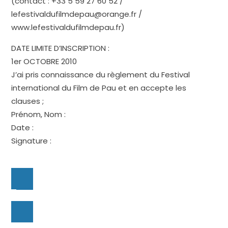
(contact : +33 5 59 27 60 52 /
lefestivaldufilmdepau@orange.fr /
www.lefestivaldufilmdepau.fr)
DATE LIMITE D’INSCRIPTION :
1er OCTOBRE 2010
J’ai pris connaissance du règlement du Festival
international du Film de Pau et en accepte les
clauses ;
Prénom, Nom :
Date :
Signature :