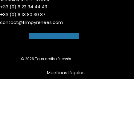
+33 (0) 6 22 34 44 49
+33 (0) 6 13 80 30 37
contact@filmpyrenees.com
Facebook-f
Instagram
© 2026 Tous droits réservés.
Mentions légales
Nous utilisons des cookies pour vous garantir la meilleure
expérience sur notre site web. Si vous continuez à utiliser ce