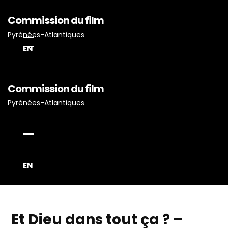
Commission du film
Pyrénées-Atlantiques
EN
Commission du film
Accueil
Pyrénées-Atlantiques
Actualités
Projets Tournés En P-A
Proposez Vos Services
Vous Avez Un Projet De
EN
Tournage ?
Et Dieu dans tout ça ? –