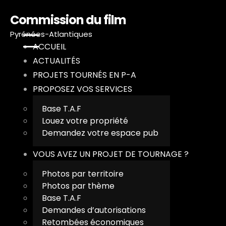
Commission du film
Pyrénées-Atlantiques
ACCUEIL
ACTUALITÉS
PROJETS TOURNÉS EN P-A
A
PROPOSEZ VOS SERVICES
A
Base T.A.F
Louez votre propriété
P
Demandez votre espace pub
VOUS AVEZ UN PROJET DE TOURNAGE ?
P
Photos par territoire
V
Photos par thème
Base T.A.F
T
Demandes d’autorisations
Retombées économiques