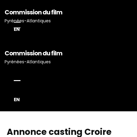
Commission du film
Pyrénées-Atlantiques
EN
Accueil
Commission du film
Actualités
Pyrénées-Atlantiques
Projets Tournés En P-A
Proposez Vos Services
Vous Avez Un Projet De
Tournage ?
EN
Annonce casting Croire