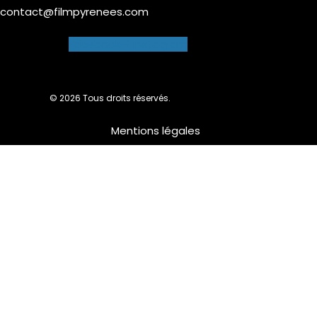
contact@filmpyrenees.com
Facebook-f
Instagram
© 2026 Tous droits réservés.
Mentions légales
Nous utilisons des cookies pour vous garantir la meilleure
expérience sur notre site web. Si vous continuez à utiliser ce
site, nous supposerons que vous en êtes satisfait.